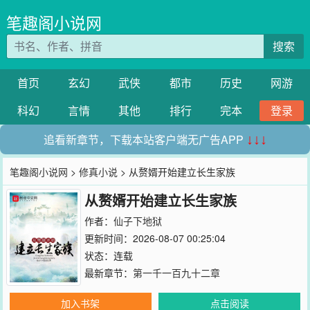
笔趣阁小说网
搜索
首页
玄幻
武侠
都市
历史
网游
科幻
言情
其他
排行
完本
登录
追看新章节，下载本站客户端无广告APP
↓↓↓
笔趣阁小说网
>
修真小说
> 从赘婿开始建立长生家族
从赘婿开始建立长生家族
作者：
仙子下地狱
更新时间：2026-08-07 00:25:04
状态：连载
最新章节：
第一千一百九十二章
加入书架
点击阅读