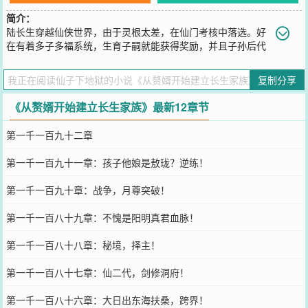
简介：
陆长生穿越仙侠世界，由于灵根太差，在仙门考核中落选。好
在有着多子多福系统，生育子嗣就能获得奖励，并且子孙后代
的天赋实力会加成到他身上。于是，陆长生开始忌争忌斗，广纳妻
妾，多生多育的修仙途。拥有一个子嗣，获得修仙百艺【制符】拥有
复制分享
十个子嗣，获得真灵幼崽【九幽獒】拥有百个子嗣，获得通天灵宝
【九宝玉如意】拥有万个子嗣，获得造化仙经【金阙玉箓天书】就这
《从赘婿开始建立长生家族》最新12章节
般。别人修炼的时候，陆长生在娶妻纳妾生娃。别人为了修炼资源，
四处奔波时，陆长生在娶妻纳妾生娃。别人为了突破瓶颈，进入秘境
第一千一百九十二章
九死一生时，陆长生还是在娶妻纳妾生娃。时光轮转，纪元更迭，无
数天骄红颜，仙道至尊，魔道巨头，妖族大圣，从崛起到落幕，泯灭
第一千一百九十一章：孩子他娘是敖珑？逆练！
于岁月长河。唯有长生陆家永世长存，矗立仙道之巅，与天地同寿，
陆家老祖的传说，始终流传于世！
第一千一百九十章：战争，月尊突破！
您要是觉得《
从赘婿开始建立长生家族
》还不错的话请不要忘记向您
QQ群和微博微信里的朋友推荐哦！
第一千一百八十九章：不愧是阳明真君血脉！
第一千一百八十八章：秘境，择主！
第一千一百八十七章：仙二代，剑修洞府！
第一千一百八十六章：大日出东海扶桑，跨界！