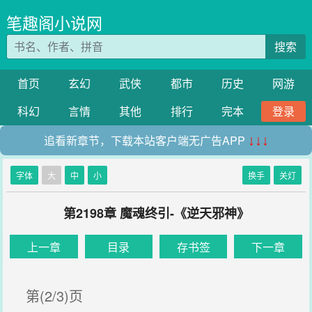
笔趣阁小说网
搜索
首页
玄幻
武侠
都市
历史
网游
科幻
言情
其他
排行
完本
登录
追看新章节，下载本站客户端无广告APP
↓↓↓
字体
大
中
小
换手
关灯
第2198章 魔魂终引-《逆天邪神》
上一章
目录
存书签
下一章
第(2/3)页