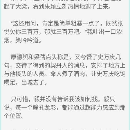
起了大梁，看到朱颖立刻热情地迎了上来。
“这还用问，肯定是简单粗暴一点了，既然张
悦欠你三百万，那就三百万吧。”我吐出一口浓
烟，笑吟吟道。
康德舆和梁蒨点头称是，又夸赞了史万庆几
句，交待了得到的契丹人的消息，安排了地方上
与他接头的人员。命人煮了酒肉，让史万庆吃饱
喝足，出城去了。
只可惜，毅并没有告诉我该如何找。毅只
说，每一个瞳孔龙影，都能通过超能力感应到那
个位置。