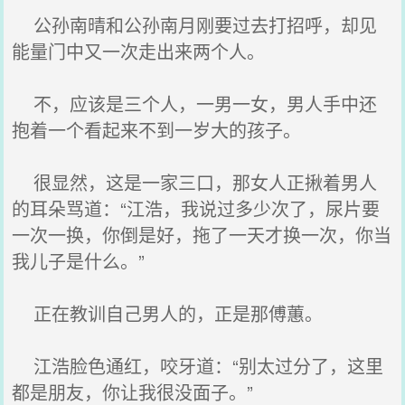
公孙南晴和公孙南月刚要过去打招呼，却见
能量门中又一次走出来两个人。
不，应该是三个人，一男一女，男人手中还
抱着一个看起来不到一岁大的孩子。
很显然，这是一家三口，那女人正揪着男人
的耳朵骂道：“江浩，我说过多少次了，尿片要
一次一换，你倒是好，拖了一天才换一次，你当
我儿子是什么。”
正在教训自己男人的，正是那傅蕙。
江浩脸色通红，咬牙道：“别太过分了，这里
都是朋友，你让我很没面子。”