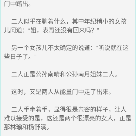
门中踏出。
二人似乎在聊着什么，其中年纪稍小的女孩
儿问道：“姐，表哥还没有回来吗？”
另一个女孩儿不太确定的说道：“听说就在这
些日子了。”
二人正是公孙南晴和公孙南月姐妹二人。
这时，又是两人从能量门中走了出来。
二人手牵着手，显得很是亲密的样子，让人
难以接受的是，这还是两个很漂亮的女人，正是
那林瑜和杨舒溪。