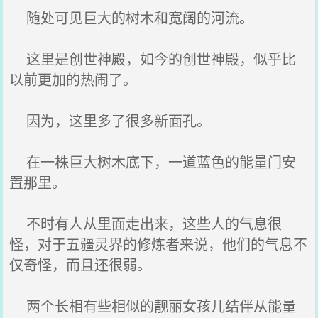
随处可见巨大的树木和宽阔的河流。
这里是创世神殿，如今的创世神殿，似乎比
以前更加的热闹了。
因为，这里多了很多新面孔。
在一株巨大树木底下，一道蓝色的能量门安
置那里。
不时有人从里面走出来，这些人的气息很
怪，对于五疆灵界的修炼者来说，他们的气息不
仅奇怪，而且还很弱。
两个长相有些相似的靓丽女孩儿结伴从能量