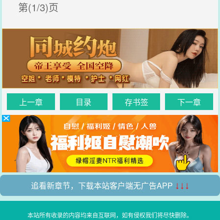
第(1/3)页
上一章
目录
存书签
下一章
追看新章节，下载本站客户端无广告APP
↓↓↓
本站所有收录的内容均来自互联网，如有侵权我们将尽快删除。