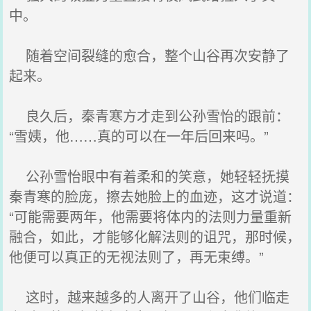
中。
随着空间裂缝的愈合，整个山谷再次安静了
起来。
良久后，秦青寒方才走到公孙雪怡的跟前：
“雪姨，他……真的可以在一年后回来吗。”
公孙雪怡眼中有着柔和的笑意，她轻轻抚摸
秦青寒的脸庞，擦去她脸上的血迹，这才说道：
“可能需要两年，他需要将体内的法则力量重新
融合，如此，才能够化解法则的诅咒，那时候，
他便可以真正的无视法则了，再无束缚。”
这时，越来越多的人离开了山谷，他们临走