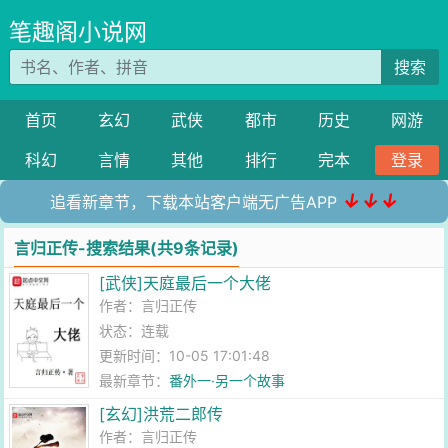
笔趣阁小说网
搜索
首页
玄幻
武侠
都市
历史
网游
科幻
言情
其他
排行
完本
登录
↓↓↓
追看新章节，下载本站客户端无广告APP
言归正传-搜索结果(共9条记录)
[武侠]天庭最后一个大佬
作者：
言归正传
状态：连载
更新时间：10-05 17:01:48
最新章节：
番外一·另一个故事
[玄幻]洪荒二郎传
作者：
言归正传