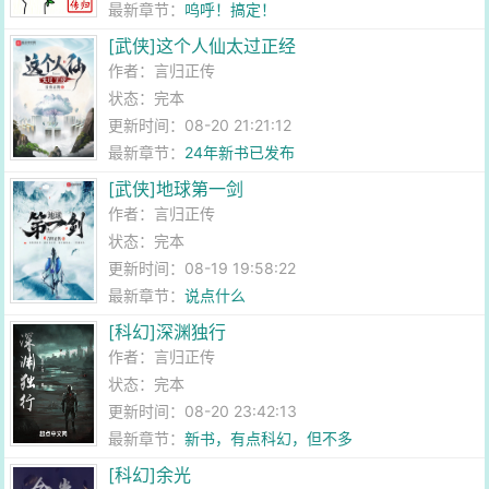
最新章节：
呜呼！搞定！
[武侠]这个人仙太过正经
作者：
言归正传
状态：完本
更新时间：08-20 21:21:12
最新章节：
24年新书已发布
[武侠]地球第一剑
作者：
言归正传
状态：完本
更新时间：08-19 19:58:22
最新章节：
说点什么
[科幻]深渊独行
作者：
言归正传
状态：完本
更新时间：08-20 23:42:13
最新章节：
新书，有点科幻，但不多
[科幻]余光