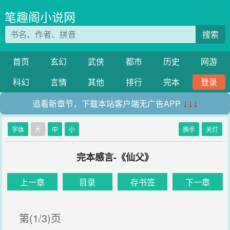
笔趣阁小说网
搜索
首页
玄幻
武侠
都市
历史
网游
科幻
言情
其他
排行
完本
登录
追看新章节，下载本站客户端无广告APP
↓↓↓
字体
大
中
小
换手
关灯
完本感言-《仙父》
上一章
目录
存书签
下一章
第(1/3)页