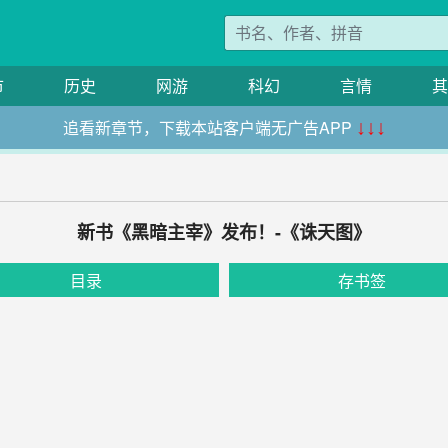
市
历史
网游
科幻
言情
其
追看新章节，下载本站客户端无广告APP
↓↓↓
新书《黑暗主宰》发布！-《诛天图》
目录
存书签