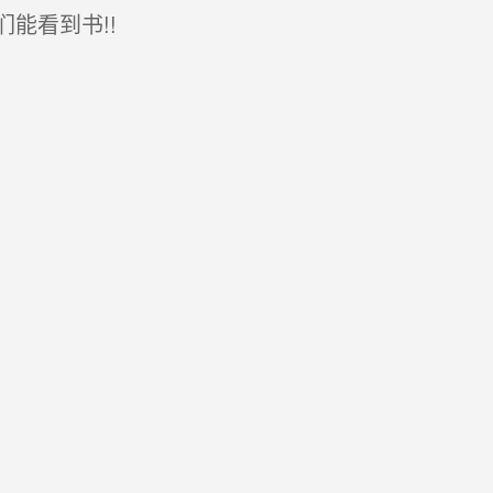
能看到书!!