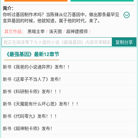
简介：
你听过基因制作术吗？当陈锋从亿万基因中，做出那条最罕见
变异基因的时候，他就知道，属于他的时代，来了。
您要是觉得《
最强基因
》还不错的话请不要忘记向您QQ群和微博微信
其它作品：
黑暗主宰
/
诛天图
/
超神建模师
/
里的朋友推荐哦！
复制分享
《最强基因》最新12章节
新书《我爸的小说通异界》发布！！
新书《这辈子不当人了》发布！
新书《科研制卡师》发布！！！
新书《天魔能有什么坏心思》发布！！！
新书《代码零九》发布！！！
新书《超神制卡师》发布！