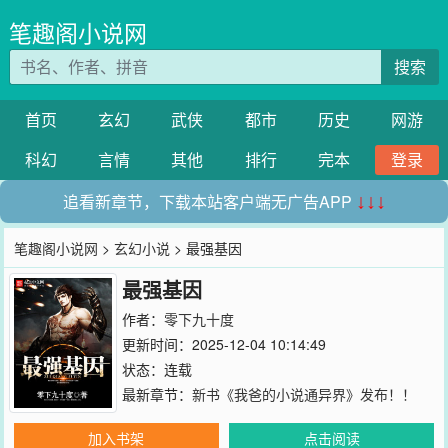
笔趣阁小说网
搜索
首页
玄幻
武侠
都市
历史
网游
科幻
言情
其他
排行
完本
登录
追看新章节，下载本站客户端无广告APP
↓↓↓
笔趣阁小说网
>
玄幻小说
> 最强基因
最强基因
作者：
零下九十度
更新时间：2025-12-04 10:14:49
状态：连载
最新章节：
新书《我爸的小说通异界》发布！！
加入书架
点击阅读